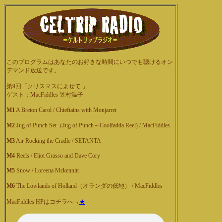
このプログラムはあなたのお好きな時間にいつでも聴けるオン
デマンド放送です。
第9回「クリスマスによせて 」
ゲスト：MacFiddles 笠村温子
M1
A Breton Carol / Chieftains with Monjarret
M2
Jug of Punch Set（Jug of Punch～Coolfadda Reel) / MacFiddles
M3
Air Rocking the Cradle / SETANTA
M4
Reels / Eliot Grasso and Dave Cory
M5
Snow / Loreena Mckennitt
M6
The Lowlands of Holland（オランダの低地） / MacFiddles
MacFiddles HPはコチラへ→
★