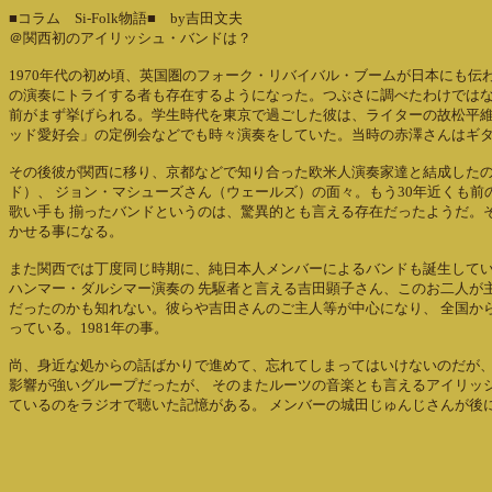
■コラム Si-Folk物語■ by吉田文夫
＠関西初のアイリッシュ・バンドは？
1970年代の初め頃、英国圏のフォーク・リバイバル・ブームが日本にも伝
の演奏にトライする者も存在するようになった。つぶさに調べたわけではな
前がまず挙げられる。学生時代を東京で過ごした彼は、ライターの故松平維秋
ッド愛好会」の定例会などでも時々演奏をしていた。当時の赤澤さんはギタ
その後彼が関西に移り、京都などで知り合った欧米人演奏家達と結成したのが「B
ド）、 ジョン・マシューズさん（ウェールズ）の面々。もう30年近くも
歌い手も 揃ったバンドというのは、驚異的とも言える存在だったようだ。
かせる事になる。
また関西では丁度同じ時期に、純日本人メンバーによるバンドも誕生してい
ハンマー・ダルシマー演奏の 先駆者と言える吉田顕子さん、このお二人が主
だったのかも知れない。彼らや吉田さんのご主人等が中心になり、 全国か
っている。1981年の事。
尚、身近な処からの話ばかりで進めて、忘れてしまってはいけないのだが、
影響が強いグループだったが、 そのまたルーツの音楽とも言えるアイリッシュも、レパ
ているのをラジオで聴いた記憶がある。 メンバーの城田じゅんじさんが後