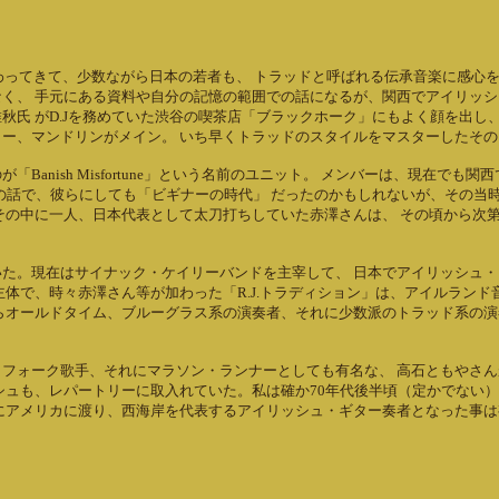
わってきて、少数ながら日本の若者も、 トラッドと呼ばれる伝承音楽に感心を
く、 手元にある資料や自分の記憶の範囲での話になるが、関西でアイリッシ
氏 がD.Jを務めていた渋谷の喫茶店「ブラックホーク」にもよく顔を出し、
ー、マンドリンがメイン。 いち早くトラッドのスタイルをマスターしたそ
anish Misfortune」という名前のユニット。 メンバーは、現在で
前の話で、彼らにしても「ビギナーの時代」 だったのかもしれないが、その
その中に一人、日本代表として太刀打ちしていた赤澤さんは、 その頃から次
た。現在はサイナック・ケイリーバンドを主宰して、 日本でアイリッシュ
体で、時々赤澤さん等が加わった「R.J.トラディション」は、アイルラン
らオールドタイム、ブルーグラス系の演奏者、それに少数派のトラッド系の演
フォーク歌手、それにマラソン・ランナーとしても有名な、 高石ともやさ
ートリーに取入れていた。私は確か70年代後半頃（定かでない）に、 彼らが「Silve
にアメリカに渡り、西海岸を代表するアイリッシュ・ギター奏者となった事は