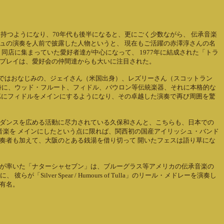
持つようになり、70年代も後半になると、更にごく少数ながら、 伝承音楽
ュの演奏を人前で披露した人物というと、 現在もご活躍の赤澤淳さんの名
同店に集まっていた愛好者達が中心になって、 1977年に結成された「トラ
のプレイは、愛好会の仲間達からも大いに注目された。
も関西ではおなじみの、ジェイさん（米国出身）、レズリーさん（スコットラン
当時に、ウッド・フルート、フィドル、バウロン等伝統楽器、それに本格的な
第にフィドルをメインにするようになり、その卓越した演奏で再び周囲を驚
・ダンスを広める活動に尽力されている久保和さんと、こちらも、日本での
ド音楽を メインにしたという点に限れば、関西初の国産アイリッシュ・バンド
奏者も加えて、大阪のとある銭湯を借り切って 開いたフェスは語り草にな
んが率いた「ナターシャセブン」は、ブルーグラス等アメリカの伝承音楽の
r Spear / Humours of Tulla」のリール・メドレーを演奏し
有名。