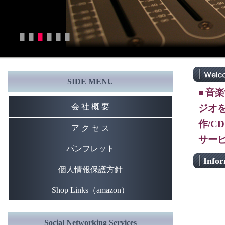
█
█
█
█
█
█
SIDE MENU
音楽
■
会 社 概 要
ジオ
作/C
ア ク セ ス
サー
パンフレット
Infor
個人情報保護方針
Shop Links（amazon）
Social Networking Services